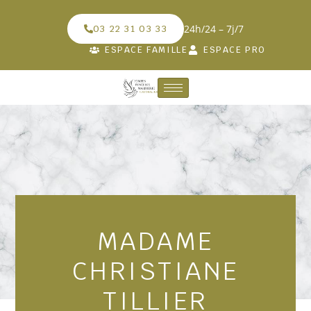
24h/24 – 7j/7
03 22 31 03 33
ESPACE FAMILLE
ESPACE PRO
MADAME
CHRISTIANE
TILLIER