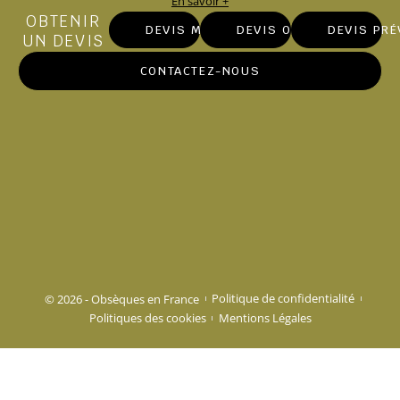
En savoir +
OBTENIR
DEVIS MARBRERIE
DEVIS OBSÈQUES
DEVIS PR
UN DEVIS
CONTACTEZ-NOUS
© 2026 - Obsèques en France
Politique de confidentialité
Politiques des cookies
Mentions Légales