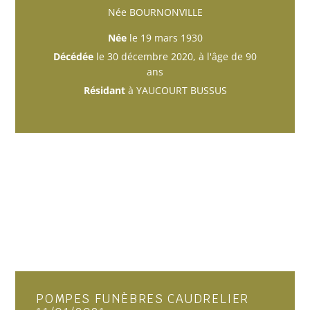
Née BOURNONVILLE
Née
le 19 mars 1930
Décédée
le 30 décembre 2020, à l'âge de 90
ans
Résidant
à YAUCOURT BUSSUS
POMPES FUNÈBRES CAUDRELIER