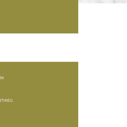
 de
NTHIEU.