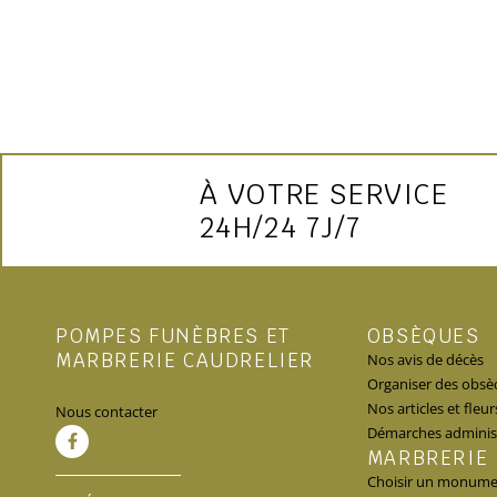
À VOTRE SERVICE
24H/24 7J/7
POMPES FUNÈBRES ET
OBSÈQUES
MARBRERIE CAUDRELIER
Nos avis de décès
Organiser des obsè
Nos articles et fleur
Nous contacter
Démarches administ
MARBRERIE
Choisir un monum