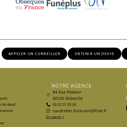
APPELER UN CONSEILLER
OBTENIR UN DEVIS
NOTRE AGENCE
84 Rue Pasteur
80100 Abbeville
ques
s de deuil
03 22 31 03 33
caudrelier.funeraire@free.fr
ratives
En savoir +
ent