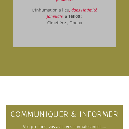
L'inhumation a lieu
, dans l’intimité
familiale,
à 16h00
:
Cimetière , Oneux
COMMUNIQUER & INFORMER
Vos
proches
, vos avis, vos connaissances....