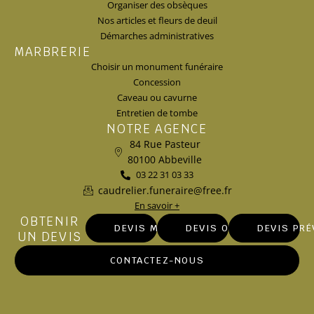
Organiser des obsèques
Nos articles et fleurs de deuil
Démarches administratives
MARBRERIE
Choisir un monument funéraire
Concession
Caveau ou cavurne
Entretien de tombe
NOTRE AGENCE
84 Rue Pasteur
80100 Abbeville
03 22 31 03 33
caudrelier.funeraire@free.fr
En savoir +
OBTENIR
DEVIS MARBRERIE
DEVIS OBSÈQUES
DEVIS PR
UN DEVIS
CONTACTEZ-NOUS