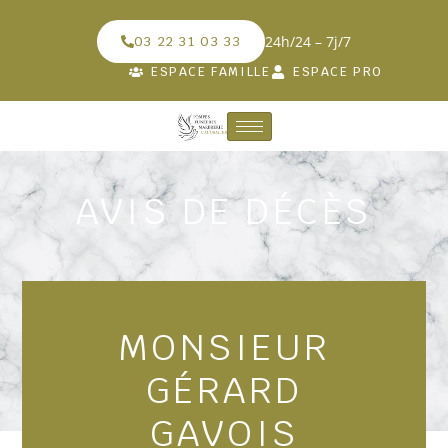
24h/24 – 7j/7
03 22 31 03 33
ESPACE FAMILLE
ESPACE PRO
AVIS DE DÉCÈS
MONSIEUR
GÉRARD
GAVOIS