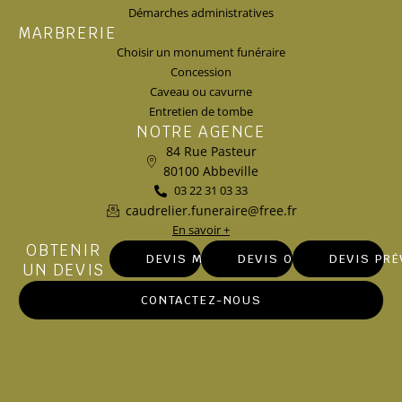
Démarches administratives
MARBRERIE
Choisir un monument funéraire
Concession
Caveau ou cavurne
Entretien de tombe
NOTRE AGENCE
84 Rue Pasteur
80100 Abbeville
03 22 31 03 33
caudrelier.funeraire@free.fr
En savoir +
OBTENIR
DEVIS MARBRERIE
DEVIS OBSÈQUES
DEVIS PR
UN DEVIS
CONTACTEZ-NOUS