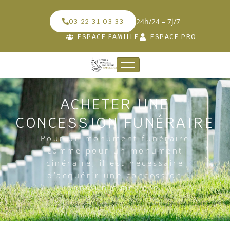
24h/24 – 7j/7
03 22 31 03 33
ESPACE FAMILLE
ESPACE PRO
ACHETER UNE
CONCESSION FUNÉRAIRE
Pour un monument funéraire
comme pour un monument
cinéraire, il est nécessaire
d’acquérir une concession
dans un cimetière.